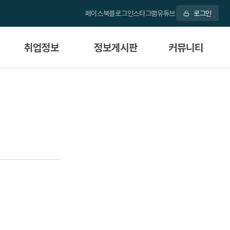
페이스북
블로그
인스타그램
유튜브
로그인
취업정보
정보게시판
커뮤니티
취업게시판
공지사항
학과활동
관련 자격증 및 소개
자료실
언론보도
입학안내